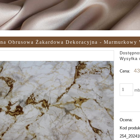
ina Obrusowa Żakardowa Dekoracyjna - Marmurkowy W
Dostępno
Wysyłka 
43
Cena:
m
Ocena:
Kod produk
254_20241