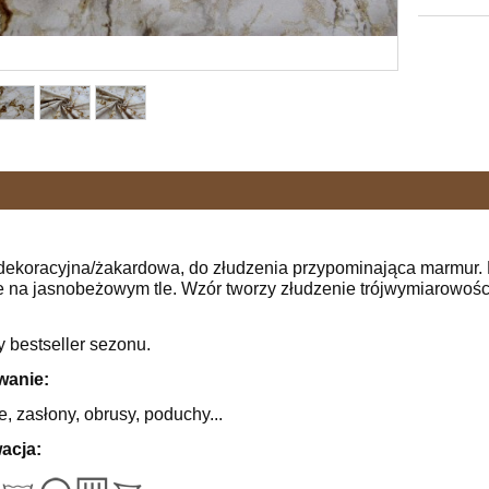
dekoracyjna/żakardowa, do złudzenia przypominająca marmur. Na
e na jasnobeżowym tle. Wzór tworzy złudzenie trójwymiarowości
 bestseller sezonu.
wanie:
, zasłony, obrusy, poduchy...
acja: