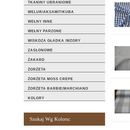
TKANINY UBRANIOWE
WELUR/AKSAMIT/KUBA
WEŁNY INNE
WEŁNY PARZONE
WISKOZA GŁADKA /WZORY
ZASŁONOWE
ŻAKARD
ŻORŻETA
ŻORŻETA MOSS CREPE
ŻORŻETA BARBIE/MARCHIANO
KOLORY
Szukaj Wg Koloru: