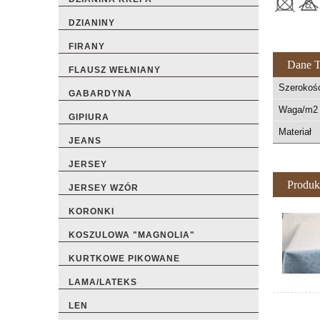
DZIANINY
FIRANY
Dane T
FLAUSZ WEŁNIANY
Szerokoś
GABARDYNA
Waga/m2 
GIPIURA
Materiał
JEANS
JERSEY
Produk
JERSEY WZÓR
KORONKI
KOSZULOWA "MAGNOLIA"
KURTKOWE PIKOWANE
LAMA/LATEKS
LEN