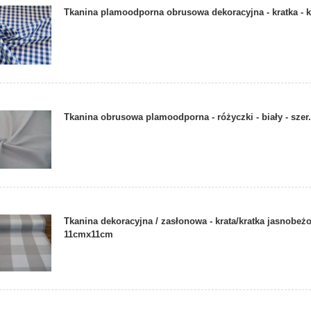
Tkanina plamoodporna obrusowa dekoracyjna - kratka - 
Tkanina obrusowa plamoodporna - różyczki - biały - szer
Tkanina dekoracyjna / zasłonowa - krata/kratka jasnobeż
11cmx11cm