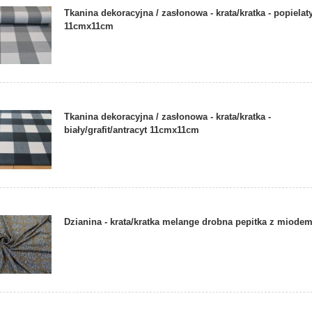
Tkanina dekoracyjna / zasłonowa - krata/kratka - popielat
11cmx11cm
Tkanina dekoracyjna / zasłonowa - krata/kratka -
biały/grafit/antracyt 11cmx11cm
Dzianina - krata/kratka melange drobna pepitka z miode