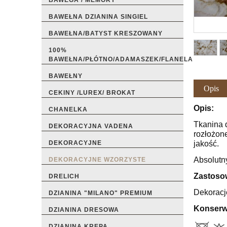
BAWEGA / MEMORY
BAWEŁNA DZIANINA SINGIEL
BAWEŁNA/BATYST KRESZOWANY
100%
BAWEŁNA/PŁÓTNO/ADAMASZEK/FLANELA
BAWEŁNY
Opis
CEKINY /LUREX/ BROKAT
Opis:
CHANELKA
Tkanina 
DEKORACYJNA VADENA
rozłożon
jakość.
DEKORACYJNE
Absolutny
DEKORACYJNE WZORZYSTE
Zastoso
DRELICH
Dekoracje
DZIANINA "MILANO" PREMIUM
Konserw
DZIANINA DRESOWA
DZIANINA KREPA