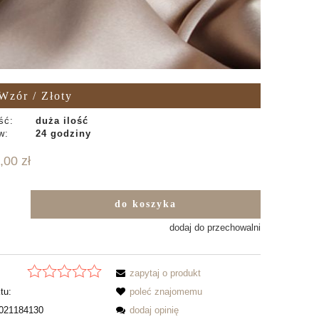
zór / Złoty
ść:
duża ilość
w:
24 godziny
,00 zł
do koszyka
b
dodaj do przechowalni
zapytaj o produkt
tu:
poleć znajomemu
021184130
dodaj opinię