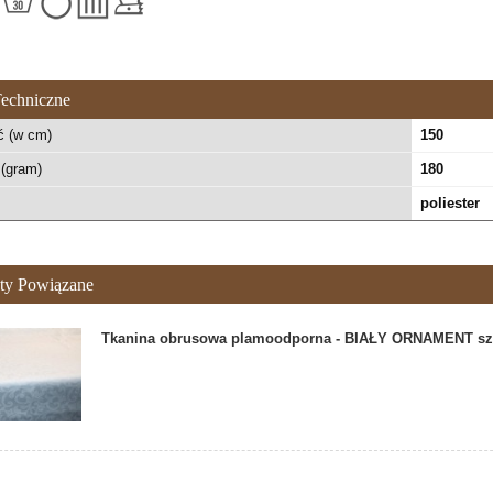
echniczne
ć (w cm)
150
(gram)
180
poliester
ty Powiązane
Tkanina obrusowa plamoodporna - BIAŁY ORNAMENT sz