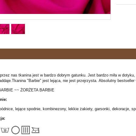
rzez nas tkanina jest w bardzo dobrym gatunku. Jest bardzo miła w dotyku, ni
addaje.Tkanina "Barbie" jest lejąca, nie jest przejrzysta. Absolutny bestsell
BARBIE ~~ ŻORŻETA BARBIE
nie:
pódnice, lejące spodnie, kombinezony, lekkie żakiety, garsonki, dekoracje, sp
ja: