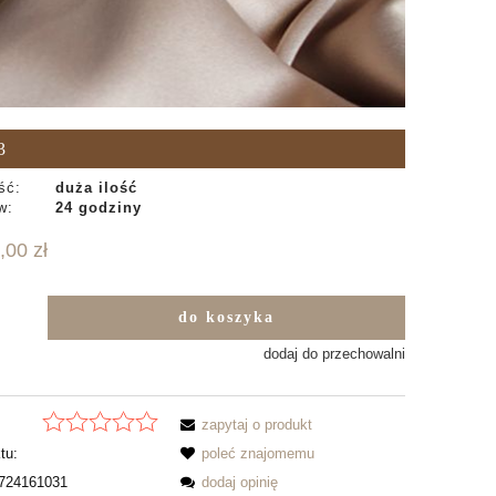
3
ść:
duża ilość
w:
24 godziny
,00 zł
do koszyka
b
dodaj do przechowalni
zapytaj o produkt
tu:
poleć znajomemu
724161031
dodaj opinię