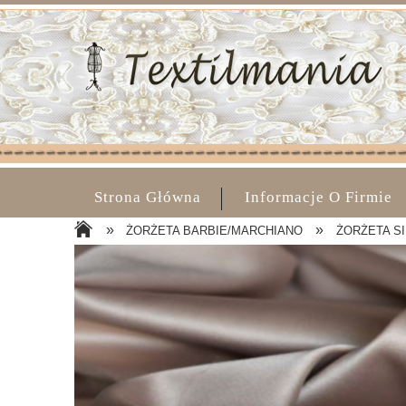
Strona Główna
Informacje O Firmie
»
»
ŻORŻETA BARBIE/MARCHIANO
ŻORŻETA SIL