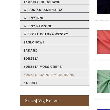
TKANINY UBRANIOWE
WELUR/AKSAMIT/KUBA
WEŁNY INNE
WEŁNY PARZONE
WISKOZA GŁADKA /WZORY
ZASŁONOWE
ŻAKARD
ŻORŻETA
ŻORŻETA MOSS CREPE
ŻORŻETA BARBIE/MARCHIANO
KOLORY
Szukaj Wg Koloru: