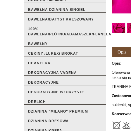
BAWEGA / MEMORY
BAWEŁNA DZIANINA SINGIEL
BAWEŁNA/BATYST KRESZOWANY
100%
BAWEŁNA/PŁÓTNO/ADAMASZEK/FLANELA
BAWEŁNY
Opis
CEKINY /LUREX/ BROKAT
Opis:
CHANELKA
Oferowana p
DEKORACYJNA VADENA
lekko się n
DEKORACYJNE
TKANINA 
DEKORACYJNE WZORZYSTE
Zastosowa
DRELICH
sukienki, s
DZIANINA "MILANO" PREMIUM
Konserwac
DZIANINA DRESOWA
DZIANINA KREPA