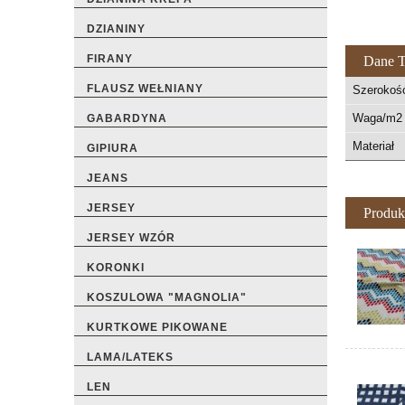
DZIANINY
FIRANY
Dane T
FLAUSZ WEŁNIANY
Szerokoś
Waga/m2 
GABARDYNA
Materiał
GIPIURA
JEANS
JERSEY
Produk
JERSEY WZÓR
KORONKI
KOSZULOWA "MAGNOLIA"
KURTKOWE PIKOWANE
LAMA/LATEKS
LEN