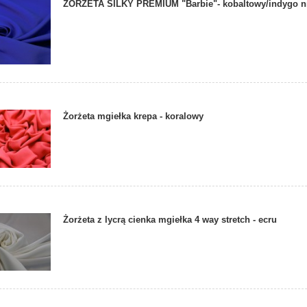
ŻORŻETA SILKY PREMIUM "Barbie"- kobaltowy/indygo n
Żorżeta mgiełka krepa - koralowy
Żorżeta z lycrą cienka mgiełka 4 way stretch - ecru