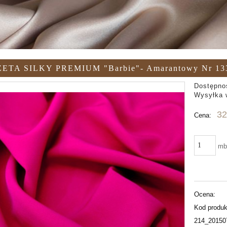
ETA SILKY PREMIUM "Barbie"- Amarantowy Nr 13
Dostępno
Wysyłka 
32
Cena:
m
Ocena:
Kod produk
214_20150