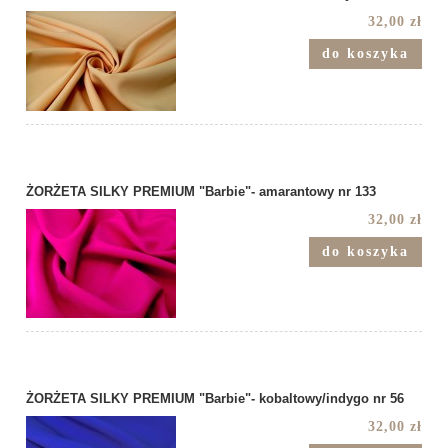
32,00 zł
do koszyka
ŻORŻETA SILKY PREMIUM "Barbie"- amarantowy nr 133
32,00 zł
do koszyka
ŻORŻETA SILKY PREMIUM "Barbie"- kobaltowy/indygo nr 56
32,00 zł