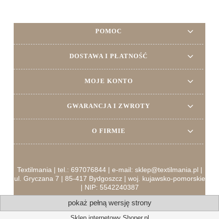
POMOC
DOSTAWA I PŁATNOŚĆ
MOJE KONTO
GWARANCJA I ZWROTY
O FIRMIE
Textilmania | tel.: 697076844 | e-mail: sklep@textilmania.pl |
ul. Gryczana 7 | 85-417 Bydgoszcz | woj. kujawsko-pomorskie
| NIP: 5542240387
pokaż pełną wersję strony
Sklep internetowy Shoper.pl