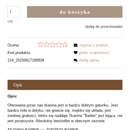
do koszyka
mb
dodaj do przechowalni
Ocena:
zapytaj o produkt
Kod produktu:
poleć znajomemu
214_20150617180838
dodaj opinię
Opis
Opis:
Oferowana przez nas tkanina jest w bardzo dobrym gatunku. Jest
bardzo miła w dotyku, nie gniecie się, miękko się układa, jest
średniej grubości, lekko się naddaje.Tkanina "Barbie" jest lejąca, nie
jest przejrzysta. Absolutny bestseller w obecnym sezonie.
TKANINA BARBIE ~~ ŻORŻETA BARBIE