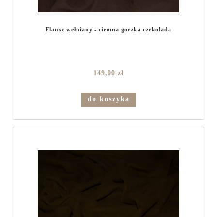
Flausz wełniany - ciemna gorzka czekolada
149,00 zł
do koszyka