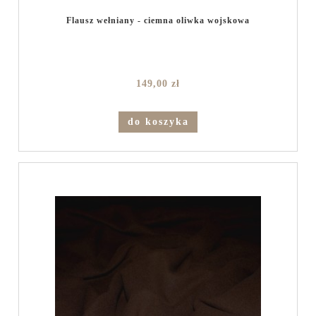
Flausz wełniany - ciemna oliwka wojskowa
149,00 zł
do koszyka