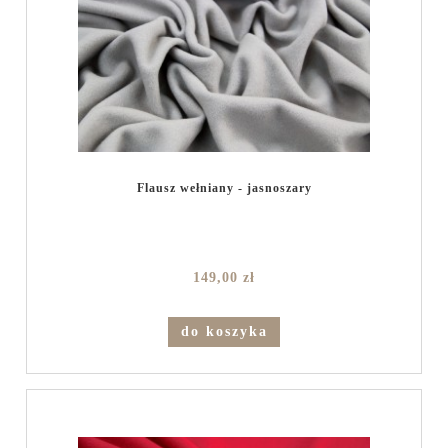
Flausz wełniany - jasnoszary
149,00 zł
do koszyka