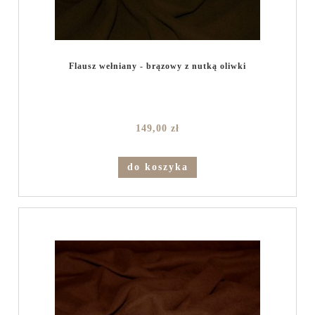
Flausz wełniany - brązowy z nutką oliwki
149,00 zł
do koszyka