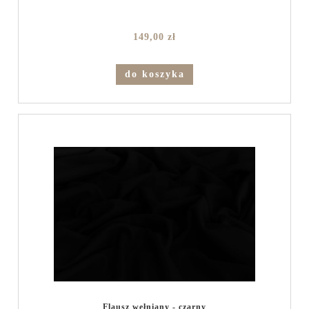
149,00 zł
do koszyka
Flausz wełniany - czarny