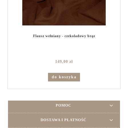
Flausz wełniany - czekoladowy brąz
149,00 zł
do koszyka
POMOC
DOSTAWA I PŁATNOŚĆ