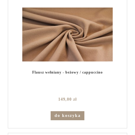
Flausz wełniany - beżowy / cappuccino
149,00 zł
do koszyka