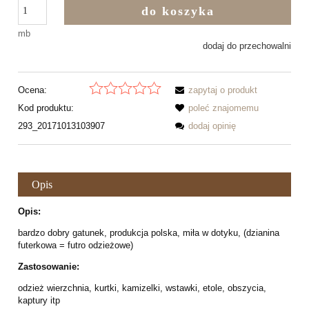
do koszyka
mb
dodaj do przechowalni
Ocena:
zapytaj o produkt
Kod produktu:
poleć znajomemu
293_20171013103907
dodaj opinię
Opis
Opis:
bardzo dobry gatunek, produkcja polska, miła w dotyku, (dzianina
futerkowa = futro odzieżowe)
Zastosowanie:
odzież wierzchnia, kurtki, kamizelki, wstawki, etole, obszycia,
kaptury itp