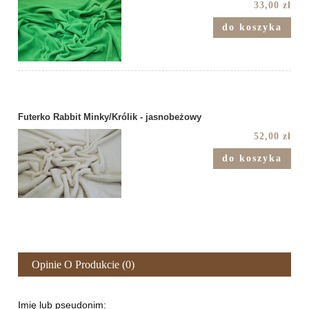
33,00 zł
do koszyka
Futerko Rabbit Minky/Królik - jasnobeżowy
52,00 zł
do koszyka
Opinie O Produkcie (0)
Imię lub pseudonim: