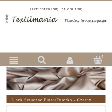
ZAREJESTRUJ SIĘ
ZALOGUJ SIĘ
Lisek Sztuczne Futro/futerko - Czarny