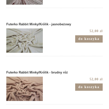
Futerko Rabbit Minky/Królik - jasnobeżowy
52,00 zł
do koszyka
Futerko Rabbit Minky/Królik - brudny róż
52,00 zł
do koszyka