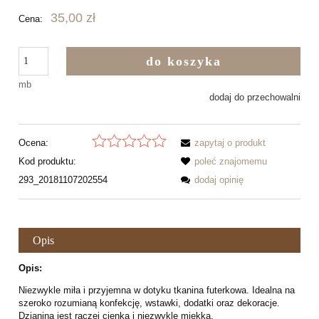
35,00 zł
Cena:
do koszyka
mb
dodaj do przechowalni
Ocena:
zapytaj o produkt
Kod produktu:
poleć znajomemu
293_20181107202554
dodaj opinię
Opis
Opis:
Niezwykle miła i przyjemna w dotyku tkanina futerkowa. Idealna na
szeroko rozumianą konfekcję, wstawki, dodatki oraz dekoracje.
Dzianina jest raczej cienka i niezwykle miękka.