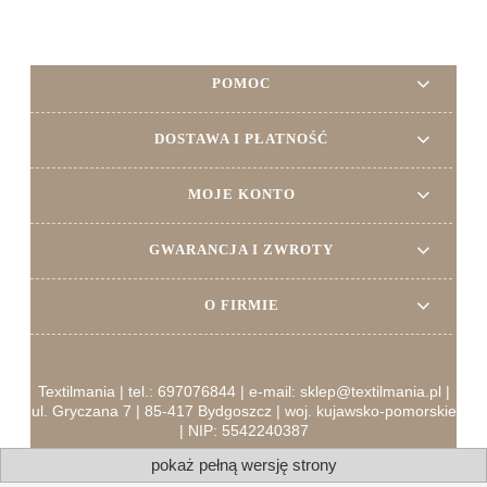
POMOC
DOSTAWA I PŁATNOŚĆ
MOJE KONTO
GWARANCJA I ZWROTY
O FIRMIE
Textilmania | tel.: 697076844 | e-mail: sklep@textilmania.pl |
ul. Gryczana 7 | 85-417 Bydgoszcz | woj. kujawsko-pomorskie
| NIP: 5542240387
pokaż pełną wersję strony