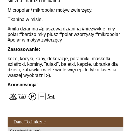
śliczna i bardzo delikatna.
Micropolar / mikropolar motyw zwierzęcy.
Tkanina w misie.
#miła dzianina #pluszowa dzianina #niezwykle miły
polar #bardzo miły plusz #polar wzorzysty #mikropolar
#polar w motyw zwierzęcy
Zastosowanie:
koce, kocyki, kapy, dekoracje, poranniki, maskotki,
szlafroki, kominy, "tulaki", baletki, kapcie, ubranka dla
dzieci, zabawki i wiele wiele więcej - to tylko kwestia
waszej wyobraźni :-).
Konserwacja:
Dane Techniczne