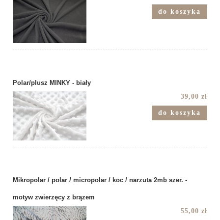
do koszyka
Polar/plusz MINKY - biały
39,00 zł
do koszyka
Mikropolar / polar / micropolar / koc / narzuta 2mb szer. -
motyw zwierzęcy z brązem
55,00 zł