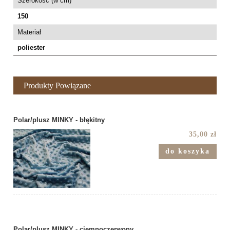
Szerokość (w cm)
150
Materiał
poliester
Produkty Powiązane
Polar/plusz MINKY - błękitny
35,00 zł
do koszyka
Polar/plusz MINKY - ciemnoczerwony