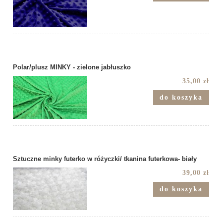
Polar/plusz MINKY - zielone jabłuszko
35,00 zł
do koszyka
Sztuczne minky futerko w różyczki/ tkanina futerkowa- biały
39,00 zł
do koszyka