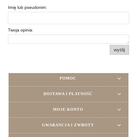
Imię lub pseudonim:
Twoja opinia:
wyślij
POMOC
DOSTAWA I PŁATNOŚĆ
MOJE KONTO
GWARANCJA I ZWROTY