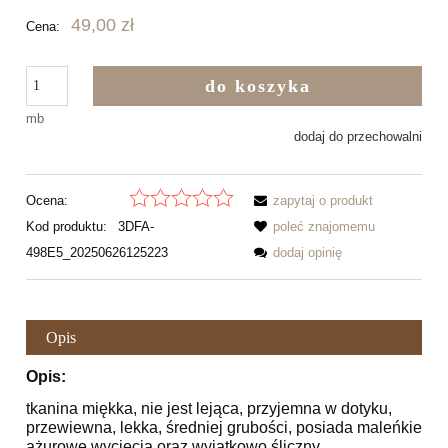
49,00 zł
Cena:
do koszyka
mb
dodaj do przechowalni
Ocena:
zapytaj o produkt
Kod produktu:
3DFA-
poleć znajomemu
498E5_20250626125223
dodaj opinię
Opis
Opis:
tkanina miękka, nie jest lejąca, przyjemna w dotyku,
przewiewna, lekka, średniej grubości, posiada maleńkie
ażurowe wycięcia oraz wyjątkowo śliczny,