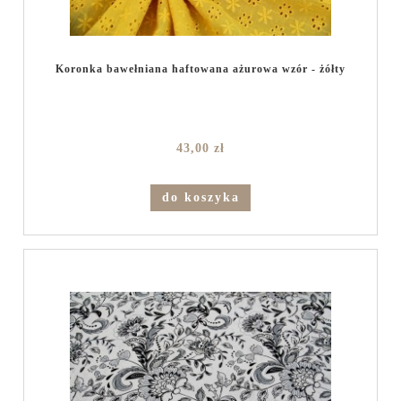
Koronka bawełniana haftowana ażurowa wzór - żółty
43,00 zł
do koszyka