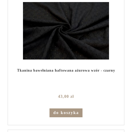
Tkanina bawełniana haftowana ażurowa wzór - czarny
43,00 zł
do koszyka