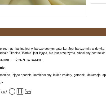
rzez nas tkanina jest w bardzo dobrym gatunku. Jest bardzo miła w dotyku, ni
addaje.Tkanina "Barbie" jest lejąca, nie jest przejrzysta. Absolutny bestsell
BARBIE ~~ ŻORŻETA BARBIE
nie:
pódnice, lejące spodnie, kombinezony, lekkie żakiety, garsonki, dekoracje, sp
ja: