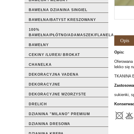
BAWEGA / MEMORY
BAWEŁNA DZIANINA SINGIEL
BAWEŁNA/BATYST KRESZOWANY
100%
BAWEŁNA/PŁÓTNO/ADAMASZEK/FLANELA
Opis
BAWEŁNY
Opis:
CEKINY /LUREX/ BROKAT
Oferowana p
CHANELKA
lekko się n
DEKORACYJNA VADENA
TKANINA 
DEKORACYJNE
Zastosowa
DEKORACYJNE WZORZYSTE
sukienki, s
Konserwac
DRELICH
DZIANINA "MILANO" PREMIUM
DZIANINA DRESOWA
DZIANINA KREPA