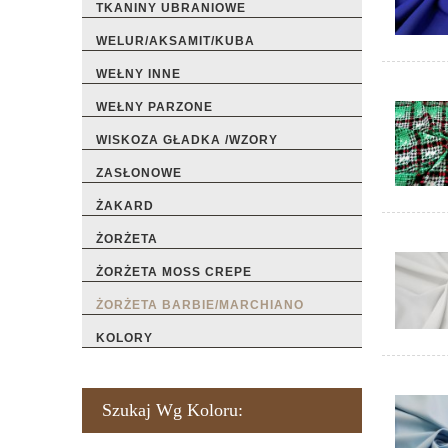
TKANINY UBRANIOWE
WELUR/AKSAMIT/KUBA
WEŁNY INNE
WEŁNY PARZONE
WISKOZA GŁADKA /WZORY
ZASŁONOWE
ŻAKARD
ŻORŻETA
ŻORŻETA MOSS CREPE
ŻORŻETA BARBIE/MARCHIANO
KOLORY
Szukaj Wg Koloru: