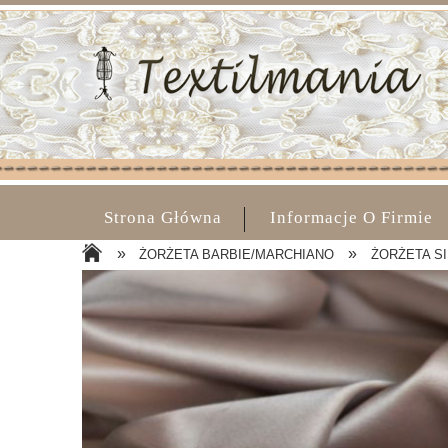
Strona Główna
Informacje O Firmie
»
»
ŻORŻETA BARBIE/MARCHIANO
ŻORŻETA SIL