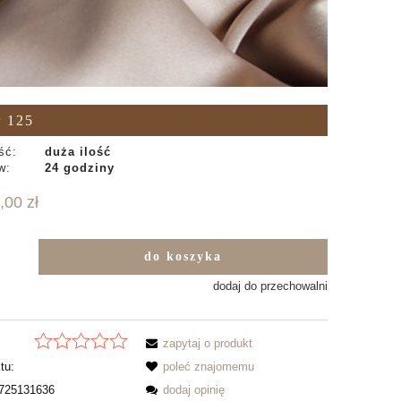
 125
ść:
duża ilość
w:
24 godziny
,00 zł
do koszyka
b
dodaj do przechowalni
zapytaj o produkt
tu:
poleć znajomemu
725131636
dodaj opinię