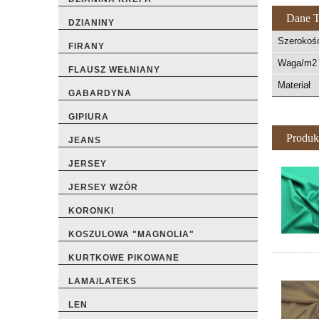
Dane T
DZIANINY
Szerokoś
FIRANY
Waga/m2 
FLAUSZ WEŁNIANY
Materiał
GABARDYNA
GIPIURA
Produk
JEANS
JERSEY
JERSEY WZÓR
KORONKI
KOSZULOWA "MAGNOLIA"
KURTKOWE PIKOWANE
LAMA/LATEKS
LEN