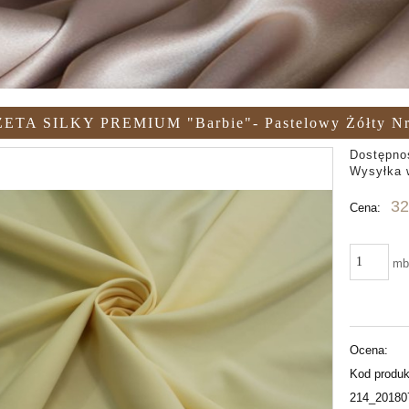
ETA SILKY PREMIUM "Barbie"- Pastelowy Żółty Nr
Dostępno
Wysyłka 
32
Cena:
m
Ocena:
Kod produk
214_20180