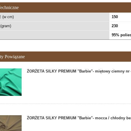
echniczne
ć (w cm)
150
(gram)
230
95% polies
ty Powiązane
ŻORŻETA SILKY PREMIUM "Barbie"- miętowy ciemny nr 
ŻORŻETA SILKY PREMIUM "Barbie"- mocca / chłodny beż