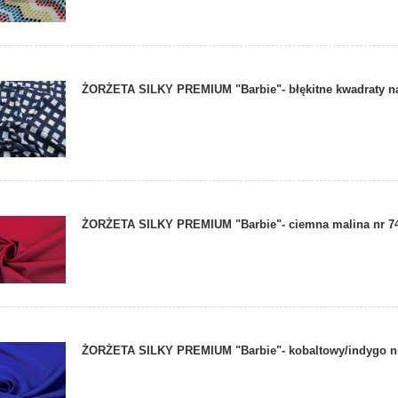
ŻORŻETA SILKY PREMIUM "Barbie"- błękitne kwadraty na
ŻORŻETA SILKY PREMIUM "Barbie"- ciemna malina nr 7
ŻORŻETA SILKY PREMIUM "Barbie"- kobaltowy/indygo n