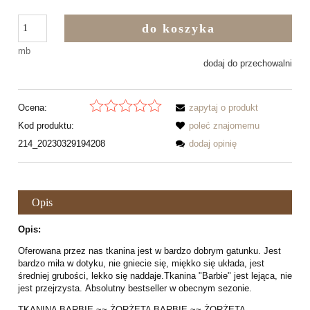
do koszyka
mb
dodaj do przechowalni
Ocena:
zapytaj o produkt
Kod produktu:
poleć znajomemu
214_20230329194208
dodaj opinię
Opis
Opis:
Oferowana przez nas tkanina jest w bardzo dobrym gatunku. Jest
bardzo miła w dotyku, nie gniecie się, miękko się układa, jest
średniej grubości, lekko się naddaje.Tkanina "Barbie" jest lejąca, nie
jest przejrzysta. Absolutny bestseller w obecnym sezonie.
TKANINA BARBIE ~~ ŻORŻETA BARBIE ~~ ŻORŻETA