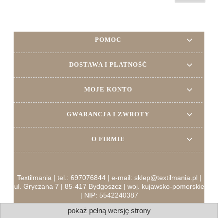
POMOC
DOSTAWA I PŁATNOŚĆ
MOJE KONTO
GWARANCJA I ZWROTY
O FIRMIE
Textilmania | tel.: 697076844 | e-mail: sklep@textilmania.pl |
ul. Gryczana 7 | 85-417 Bydgoszcz | woj. kujawsko-pomorskie
| NIP: 5542240387
pokaż pełną wersję strony