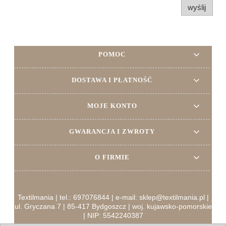
wyślij
POMOC
DOSTAWA I PŁATNOŚĆ
MOJE KONTO
GWARANCJA I ZWROTY
O FIRMIE
Textilmania | tel.: 697076844 | e-mail: sklep@textilmania.pl |
ul. Gryczana 7 | 85-417 Bydgoszcz | woj. kujawsko-pomorskie
| NIP: 5542240387