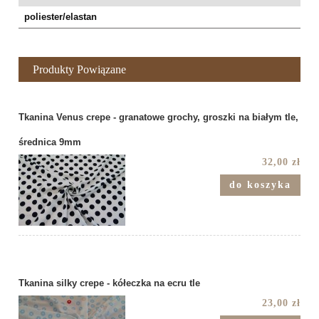
poliester/elastan
Produkty Powiązane
Tkanina Venus crepe - granatowe grochy, groszki na białym tle,
średnica 9mm
32,00 zł
do koszyka
Tkanina silky crepe - kółeczka na ecru tle
23,00 zł