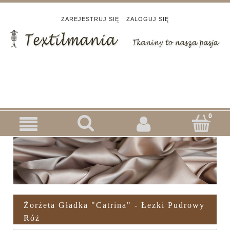
ZAREJESTRUJ SIĘ
ZALOGUJ SIĘ
Żorżeta Gładka "Catrina" - Łezki Pudrowy
Róż