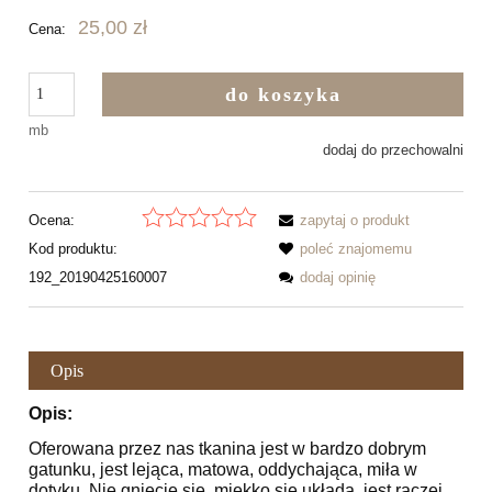
25,00 zł
Cena:
do koszyka
mb
dodaj do przechowalni
Ocena:
zapytaj o produkt
Kod produktu:
poleć znajomemu
192_20190425160007
dodaj opinię
Opis
Opis:
Oferowana przez nas tkanina jest w bardzo dobrym
gatunku, jest lejąca, matowa, oddychająca, miła w
dotyku. Nie gniecie się, miękko się układa, jest raczej