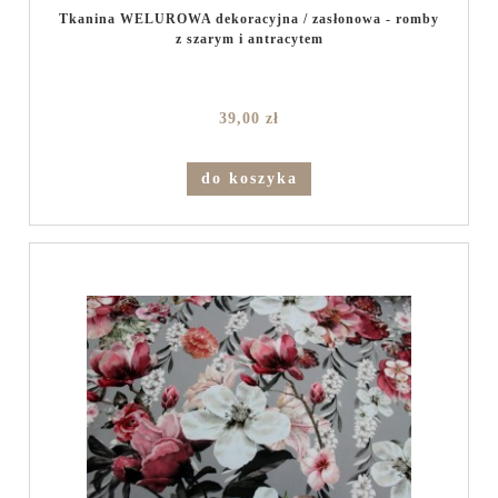
Tkanina WELUROWA dekoracyjna / zasłonowa - romby
z szarym i antracytem
39,00 zł
do koszyka