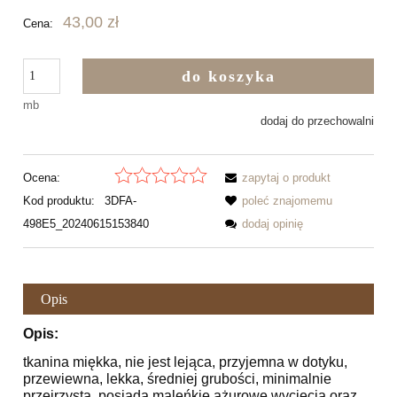
43,00 zł
Cena:
do koszyka
mb
dodaj do przechowalni
Ocena:
zapytaj o produkt
Kod produktu:
3DFA-
poleć znajomemu
498E5_20240615153840
dodaj opinię
Opis
Opis:
tkanina miękka, nie jest lejąca, przyjemna w dotyku,
przewiewna, lekka, średniej grubości, minimalnie
przejrzysta, posiada maleńkie ażurowe wycięcia oraz