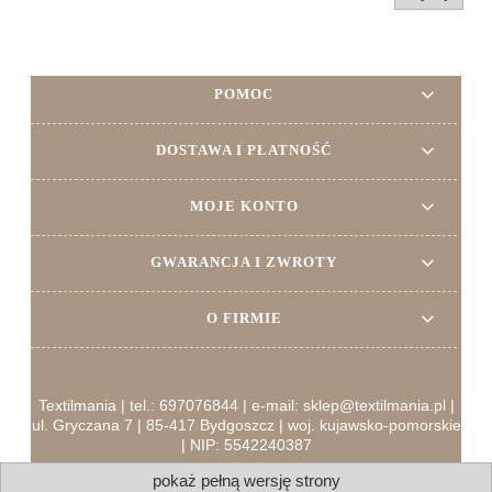
POMOC
DOSTAWA I PŁATNOŚĆ
MOJE KONTO
GWARANCJA I ZWROTY
O FIRMIE
Textilmania | tel.: 697076844 | e-mail: sklep@textilmania.pl |
ul. Gryczana 7 | 85-417 Bydgoszcz | woj. kujawsko-pomorskie
| NIP: 5542240387
pokaż pełną wersję strony