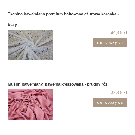
Tkanina bawełniana premium haftowana ażurowa koronka -
biały
49,00 zł
do koszyka
Muślin bawełniany, bawełna kreszowana - brudny róż
28,00 zł
do koszyka