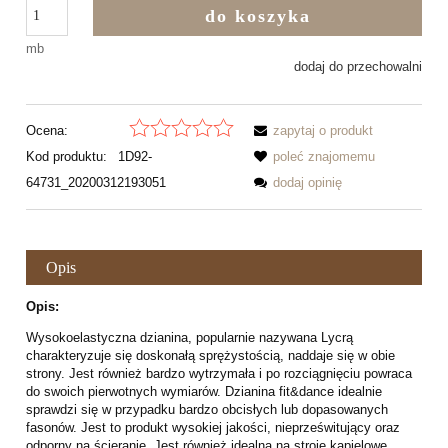
do koszyka
mb
dodaj do przechowalni
Ocena:
zapytaj o produkt
Kod produktu:
1D92-
poleć znajomemu
64731_20200312193051
dodaj opinię
Opis
Opis:
Wysokoelastyczna dzianina, popularnie nazywana Lycrą
charakteryzuje się doskonałą sprężystością, naddaje się w obie
strony. Jest również bardzo wytrzymała i po rozciągnięciu powraca
do swoich pierwotnych wymiarów. Dzianina fit&dance idealnie
sprawdzi się w przypadku bardzo obcisłych lub dopasowanych
fasonów. Jest to produkt wysokiej jakości, nieprześwitujący oraz
odporny na ścieranie. Jest również idealna na stroje kąpielowe,