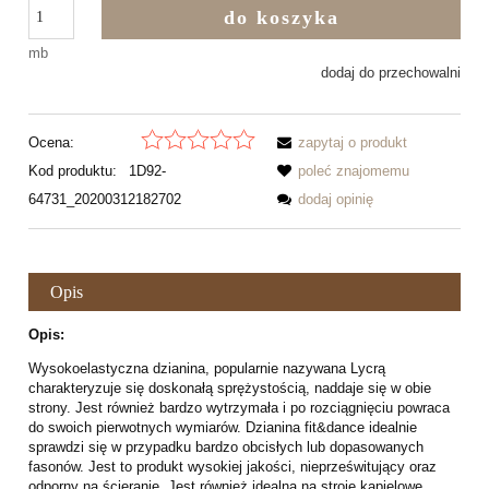
do koszyka
mb
dodaj do przechowalni
Ocena:
zapytaj o produkt
Kod produktu:
1D92-
poleć znajomemu
64731_20200312182702
dodaj opinię
Opis
Opis:
Wysokoelastyczna dzianina, popularnie nazywana Lycrą
charakteryzuje się doskonałą sprężystością, naddaje się w obie
strony. Jest również bardzo wytrzymała i po rozciągnięciu powraca
do swoich pierwotnych wymiarów. Dzianina fit&dance idealnie
sprawdzi się w przypadku bardzo obcisłych lub dopasowanych
fasonów. Jest to produkt wysokiej jakości, nieprześwitujący oraz
odporny na ścieranie. Jest również idealna na stroje kąpielowe,