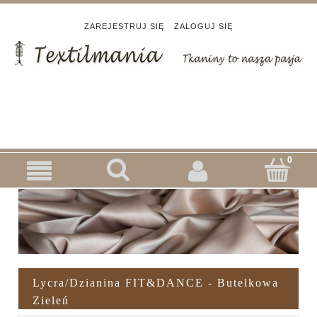
ZAREJESTRUJ SIĘ
ZALOGUJ SIĘ
Lycra/dzianina FIT&DANCE - Butelkowa
Zieleń