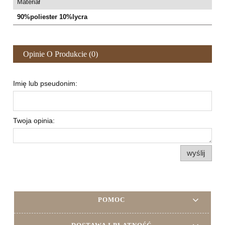
Materiał
90%poliester 10%lycra
Opinie O Produkcie (0)
Imię lub pseudonim:
Twoja opinia:
wyślij
POMOC