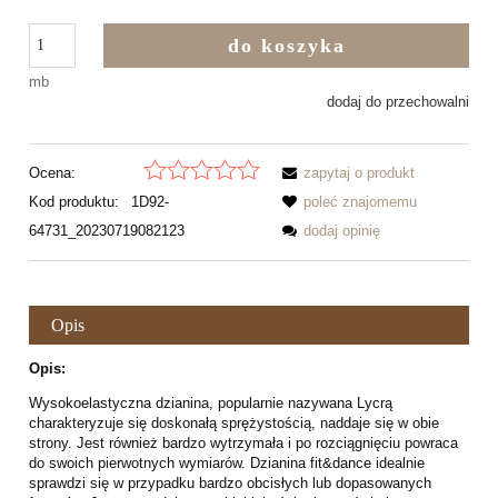
do koszyka
mb
dodaj do przechowalni
Ocena:
zapytaj o produkt
Kod produktu:
1D92-
poleć znajomemu
64731_20230719082123
dodaj opinię
Opis
Opis:
Wysokoelastyczna dzianina, popularnie nazywana Lycrą
charakteryzuje się doskonałą sprężystością, naddaje się w obie
strony. Jest również bardzo wytrzymała i po rozciągnięciu powraca
do swoich pierwotnych wymiarów. Dzianina fit&dance idealnie
sprawdzi się w przypadku bardzo obcisłych lub dopasowanych