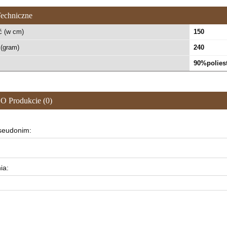
echniczne
ć (w cm)
150
(gram)
240
90%polies
 O Produkcie (0)
pseudonim:
ia: