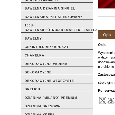
BAWEGA / MEMORY
BAWEŁNA DZIANINA SINGIEL
BAWEŁNA/BATYST KRESZOWANY
100%
BAWEŁNA/PŁÓTNO/ADAMASZEK/FLANELA
Opis
BAWEŁNY
Opis:
CEKINY /LUREX/ BROKAT
Wysokoelas
CHANELKA
wytrzymała
dopasowanyc
DEKORACYJNA VADENA
nie chłonie
DEKORACYJNE
Zastosowa
DEKORACYJNE WZORZYSTE
stroje gimn
DRELICH
Konserwac
DZIANINA "MILANO" PREMIUM
DZIANINA DRESOWA
DZIANINA KREPA