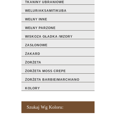
TKANINY UBRANIOWE
WELUR/AKSAMIT/KUBA
WEŁNY INNE
WEŁNY PARZONE
WISKOZA GŁADKA /WZORY
ZASŁONOWE
ŻAKARD
ŻORŻETA
ŻORŻETA MOSS CREPE
ŻORŻETA BARBIE/MARCHIANO
KOLORY
Szukaj Wg Koloru: