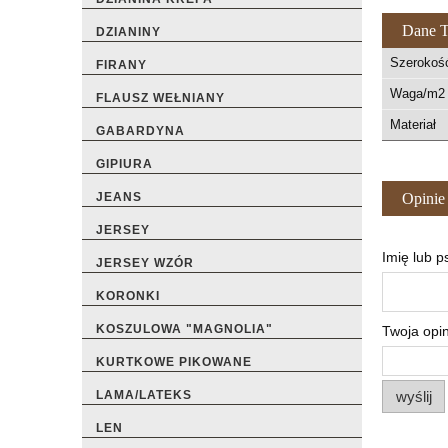
Dane T
DZIANINY
Szerokoś
FIRANY
Waga/m2 
FLAUSZ WEŁNIANY
Materiał
GABARDYNA
GIPIURA
JEANS
Opinie
JERSEY
Imię lub 
JERSEY WZÓR
KORONKI
KOSZULOWA "MAGNOLIA"
Twoja opin
KURTKOWE PIKOWANE
wyślij
LAMA/LATEKS
LEN