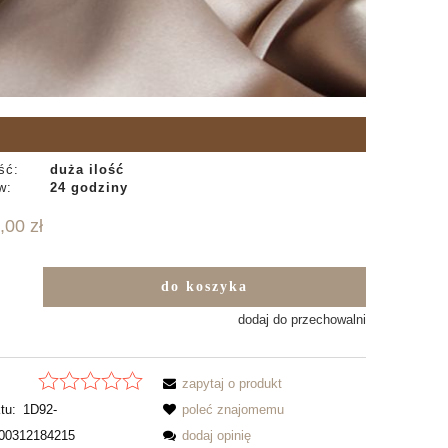
ść:
duża ilość
w:
24 godziny
,00 zł
do koszyka
b
dodaj do przechowalni
zapytaj o produkt
tu:
1D92-
poleć znajomemu
00312184215
dodaj opinię