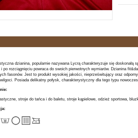
tyczna dzianina, popularnie nazywana Lycrą charakteryzuje się doskonałą spr
 i po rozciągnięciu powraca do swoich pierwotnych wymiarów. Dzianina fit&da
h fasonów. Jest to produkt wysokiej jakości, nieprześwitujący oraz odporny 
 wilgoci. Posiada delikatny połysk, charakterystyczny dla tego typu nowocze
nie:
astyczne, stroje do tańca i do baletu, stroje kąpielowe, odzież sportowa, bluzki
ja: