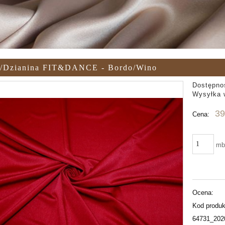
a/dzianina FIT&DANCE - Bordo/wino
Dostępno
Wysyłka 
39
Cena:
m
Ocena:
Kod produk
64731_202