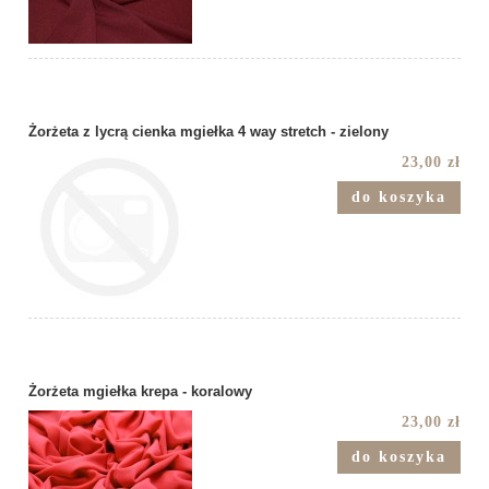
Żorżeta z lycrą cienka mgiełka 4 way stretch - zielony
23,00 zł
do koszyka
Żorżeta mgiełka krepa - koralowy
23,00 zł
do koszyka