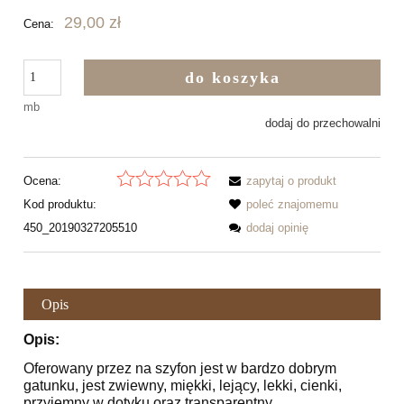
29,00 zł
Cena:
do koszyka
mb
dodaj do przechowalni
Ocena:
zapytaj o produkt
Kod produktu:
poleć znajomemu
450_20190327205510
dodaj opinię
Opis
Opis:
Oferowany przez na szyfon jest w bardzo dobrym
gatunku, jest zwiewny, miękki, lejący, lekki, cienki,
przyjemny w dotyku oraz transparentny.