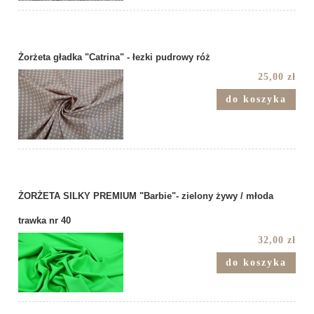
Żorżeta gładka "Catrina" - łezki pudrowy róż
25,00 zł
do koszyka
ŻORŻETA SILKY PREMIUM "Barbie"- zielony żywy / młoda
trawka nr 40
32,00 zł
do koszyka