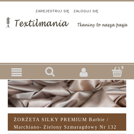
ZAREJESTRUJ SIĘ
ZALOGUJ SIĘ
ŻORŻETA SILKY PREMIUM Barbie /
Marchiano- Zielony Szmaragdowy Nr 132