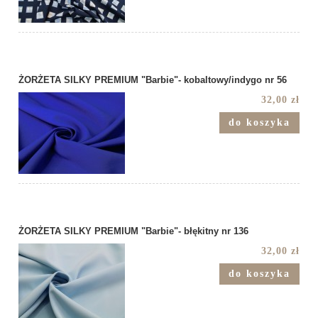
ŻORŻETA SILKY PREMIUM "Barbie"- kobaltowy/indygo nr 56
32,00 zł
do koszyka
ŻORŻETA SILKY PREMIUM "Barbie"- błękitny nr 136
32,00 zł
do koszyka