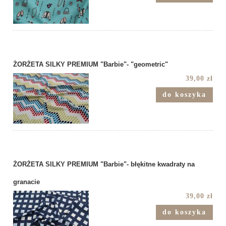
ŻORŻETA SILKY PREMIUM "Barbie"- "geometric"
39,00 zł
do koszyka
ŻORŻETA SILKY PREMIUM "Barbie"- błękitne kwadraty na
granacie
39,00 zł
do koszyka