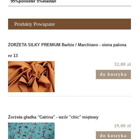
95%poliester 5%elastan
Produkty Powiązane
ŻORŻETA SILKY PREMIUM Barbie / Marchiano - siena palona
nr 13
32,00 zł
do koszyka
Żorżeta gładka "Catrina" - wzór "chic" miętowy
29,00 zł
do koszyka